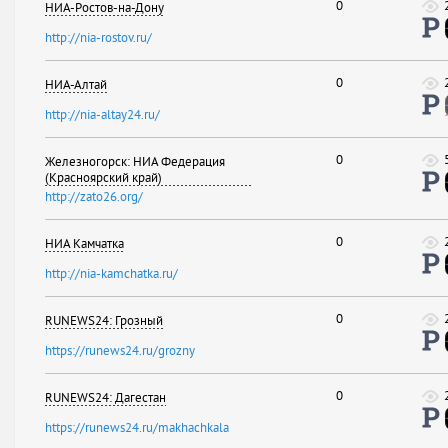
0
НИА-Ростов-на-Дону
http://nia-rostov.ru/
0
НИА-Алтай
http://nia-altay24.ru/
0
Железногорск: НИА Федерация
(Красноярский край)
http://zato26.org/
0
НИА Камчатка
http://nia-kamchatka.ru/
0
RUNEWS24: Грозный
https://runews24.ru/grozny
0
RUNEWS24: Дагестан
https://runews24.ru/makhachkala