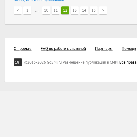
<
1
...
10
11
12
13
14
15
>
О проекте
FAQ по работе с системой
Партнёры
Помощь
©2015-2026 GoSMi.ru Размещение публикаций в СМИ.
Все прав
18