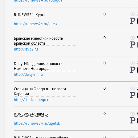
https://runews24.ru/vologda
0
RUNEWS24: Курск
https://runews24.ru/kursk
0
Брянские известия - новости
Брянской области
http://izv32.ru
0
Daily-NN - деловые новости
Нижнего Новгорода
http://daily-nn.ru
0
Столица на Onego.ru - новости
Карелии
http://stolicaonego.ru
0
RUNEWS24: Липецк
https://runews24.ru/lipetsk
0