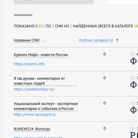
ПОКАЗАНО С
551
ПО
1
СМИ ИЗ
1
НАЙДЕННЫХ (ВСЕГО В КАТАЛОГЕ
1
Название СМИ
Рейтинг активности
0
Кремль Инфо - новости России
https://kremll.info
0
Я так думаю - комментарии от
известных людей
https://yatakdumayu.ru/
0
Национальный эксперт - экспертные
комментарии о событиях в России
http://www.nacexpert.ru
0
RUNEWS24: Вологда