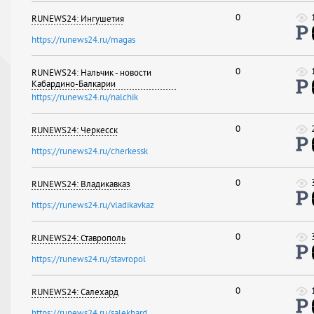
0
RUNEWS24: Ингушетия
https://runews24.ru/magas
0
RUNEWS24: Нальчик - новости
Кабардино-Балкарии
https://runews24.ru/nalchik
0
RUNEWS24: Черкесск
https://runews24.ru/cherkessk
0
RUNEWS24: Владикавказ
https://runews24.ru/vladikavkaz
0
RUNEWS24: Ставрополь
https://runews24.ru/stavropol
0
RUNEWS24: Салехард
https://runews24.ru/salekhard