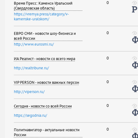
0
Время Пресс: Каменск-Уральский
(Свердловская область)
https://vremya.press/category/v-
kamenske-uralskom/
0
ЕВРО СМИ - новости шоу-бизнеса и
всей России
http://www.eurosmi.ru/
0
ИА Реалист - новости со всего мира
http://realtribune.ru/
0
VIP PERSON - новости важных персон
http://viperson.ru/
0
Сегодня - новости со всей России
https://segodnia.ru/
0
Политнавигатор - актуальные новости
России