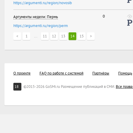
https://argumenti.ru/region/novosib
0
Аргументы недели: Пермь
https://argumenti.ru/region/perm
<
1
...
11
12
13
14
15
>
О проекте
FAQ по работе с системой
Партнёры
Помощь
©2015-2026 GoSMi.ru Размещение публикаций в СМИ.
Все прав
18