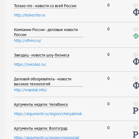
0
Только что - новости со всей России
http://tolkochto.ru
0
Компании России - деловые новости
России
http://ufirms.ru/
0
Звездец - новости шоу-бизнеса
https://zvezdez.ru/
0
Деловой обозреватель - новости
высоких технологий
http://wapstat.info/
0
Аргументы недели: Челябинск
https://argumenti.ru/region/chelyabinsk
0
Аргументы недели: Волгоград
https://argumenti.ru/region/volgograd