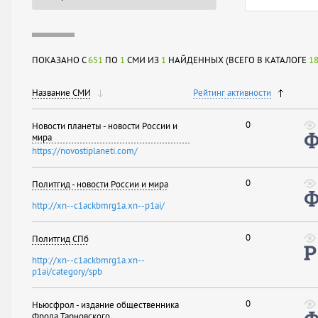
ПОКАЗАНО С
651
ПО
1
СМИ ИЗ
1
НАЙДЕННЫХ (ВСЕГО В КАТАЛОГЕ
1
Название СМИ
Рейтинг активности
0
Новости планеты - новости России и
мира
https://novostiplaneti.com/
0
Политгид - новости России и мира
http://xn--c1ackbmrg1a.xn--p1ai/
0
Политгид СПб
http://xn--c1ackbmrg1a.xn--
p1ai/category/spb
0
Ньюсфрол - издание общественника
Фрола Тарновского